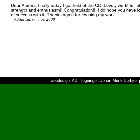
Dear Anders, finally today I got hold of the CD. Lovely work! full o
strength and enthusiasm!! Congratulation!! I do hope you have l
of success with it. Thanks again for chosing my work.
Adina Izarra, nov. 2008
webdesign: AB, tegninger: Johan Munk Borbye, p