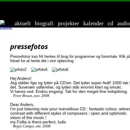
Ander
aktuelt
biografi
projekter
kalender
cd
audi
pressefotos
Pressefotos kan frit hentes til brug for programmer og foromtale. Klik p
fotoet for at hente det i stor opløsning.
Hej Anders!
Jeg sidder lige og lytter på CD'en. Det lyder super-fedt! 1000 tak 
det. Suveræn udførelse, og lyden står enormt klart og smukt.
Vi høres ved. Endnu engang: Tak for den meget fine indspilning.
Peter Bruun, nov. 2008
Dear Anders,
I'm just listening now your marvellous CD : fantastic colour, witne
contrast with different styles of composers : open and optimistic
vision of the music !
my Follia is there perfect, ludic
Regis Campo, okt. 2008